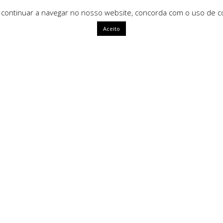
 continuar a navegar no nosso website, concorda com o uso de co
Aceito
ápidas
HomeArt
O que nos define como marca é
uma identidade única, com alm
segue tendências mas sim que a
ivacidade
amento
Tipos de Pagamento Seg
Litígios
oluções
rais de Venda