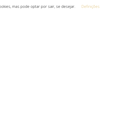
okies, mas pode optar por sair, se desejar.
Definições
Equipa
 a procura de
O espírito que esteve na base da
a, que não
concretização do sonho deste projeto é o
s cria.
que a equipa mantém em cada um dos
projetos que toma em mãos, seja de grande,
pequena ou média dimensão.
uro com: