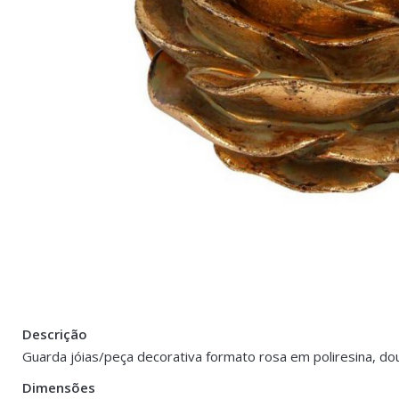
Descrição
Peso
0.400 kg
Guarda jóias/peça decorativa formato rosa em poliresina, do
Dimensões
Dimensões
12 × 7 cm