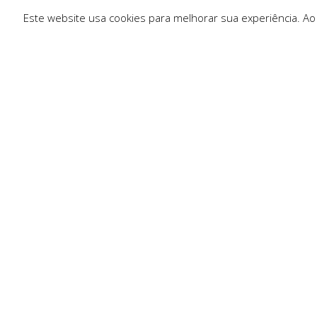
Este website usa cookies para melhorar sua experiência. Ao
Ligações R
Sobre Nós
Serviços
Politica de Pr
Solicitar Orç
Contactos
Resolução de 
Trocas e Dev
Condições Ge