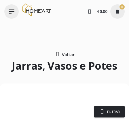
Skip
0
to
€
0.00
content
Voltar
Jarras, Vasos e Potes
FILTRAR