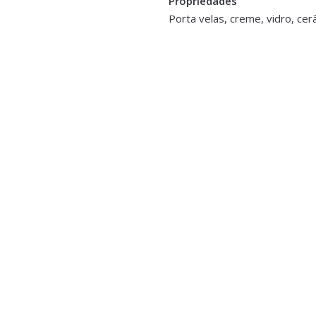
Propriedades
Porta velas, creme, vidro, ce
O
lores e Plantas
,
Jarras,
s
 Personalizado (Ref.001)