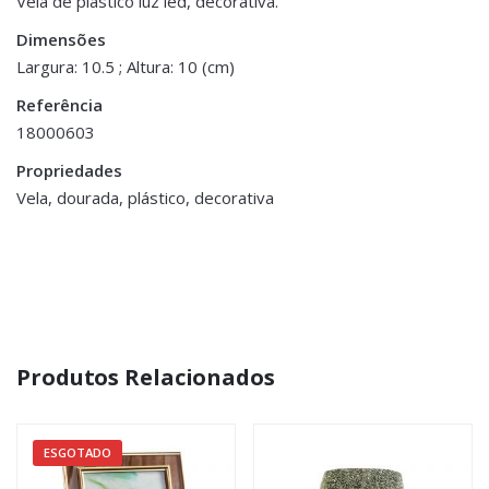
Vela de plástico luz led, decorativa.
Dimensões
Dimensões
10.5 × 10 cm
Largura: 10.5 ; Altura: 10 (cm)
Referência
18000603
Propriedades
Vela, dourada, plástico, decorativa
Produtos Relacionados
ESGOTADO