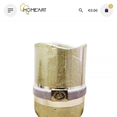
Skip
0
to
€
0.00
content