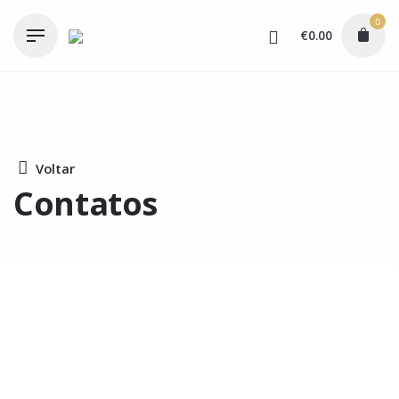
Skip
0
to
€
0.00
content
Voltar
Contatos