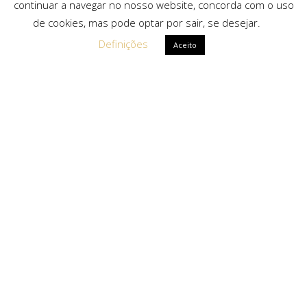
continuar a navegar no nosso website, concorda com o uso
de cookies, mas pode optar por sair, se desejar.
Definições
Aceito
Ligações Rápidas
Sobre Nós
Serviços
Politica de Privacidade
Solicitar Orçamento