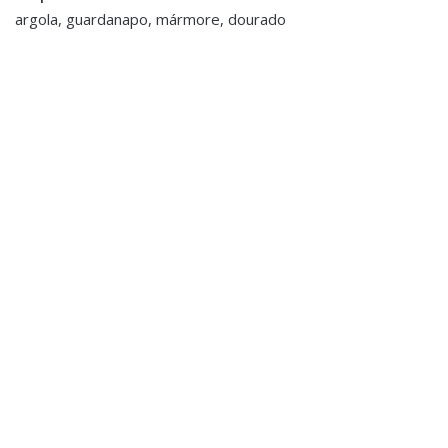
argola, guardanapo, mármore, dourado
Acessórios de Mesa
,
Acessórios Decorativos
,
Café e Chá
,
Carrinhos de Chá,
Decoração
,
Sala Jantar
Bebidas e Bar
,
Mobiliário
,
Set Acessórios Vinho +
Sala Jantar
Jogo Xadrez
Carro de Bebidas - Espelho
€19.00
e Dourado
€489.00