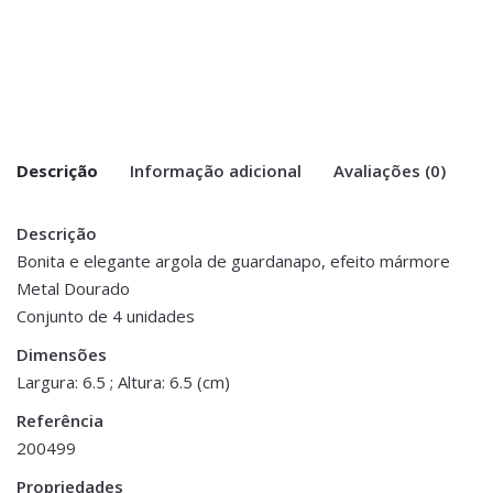
Descrição
Informação adicional
Avaliações (0)
Descrição
There are no reviews yet.
Peso
.590 kg
Bonita e elegante argola de guardanapo, efeito mármore
Metal Dourado
Be the first to review “Conj. 4 Argolas de
Dimensões
6.5 × 6.5 cm
Conjunto de 4 unidades
Guardanapo – Ref. Mármore”
Dimensões
You must be <a href="https://www.homeart.pt/minha-
Largura: 6.5 ; Altura: 6.5 (cm)
conta/">logged in</a> to post a review.
Referência
ESGOTADO
ESGOTADO
200499
Propriedades