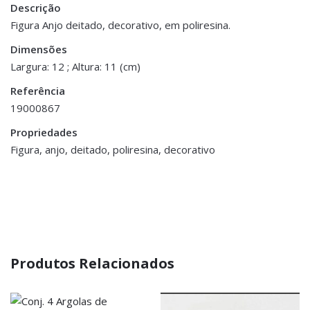
Descrição
Peso
0.200 kg
Figura Anjo deitado, decorativo, em poliresina.
Dimensões
Dimensões
18 × 12 × 11 cm
Largura: 12 ; Altura: 11 (cm)
Referência
19000867
Propriedades
Figura, anjo, deitado, poliresina, decorativo
Produtos Relacionados