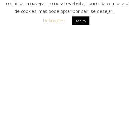
continuar a navegar no nosso website, concorda com o uso
de cookies, mas pode optar por sair, se desejar.
Definições
Aceito
Ligações Rápidas
Sobre Nós
Serviços
Politica de Privacidade