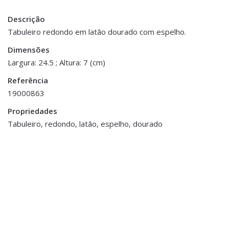
Descrição
Peso
1 kg
Tabuleiro redondo em latão dourado com espelho.
Dimensões
Dimensões
24.5 × 7 cm
Largura: 24.5 ; Altura: 7 (cm)
Referência
19000863
Propriedades
Tabuleiro, redondo, latão, espelho, dourado
Decoração
,
Decoração
,
Porta Velas e Velas
Porta Velas e Velas
Tealight em Vidro
Porta Velas Cerâmica e
Mercurizado
Vidro
€7.00
€10.50