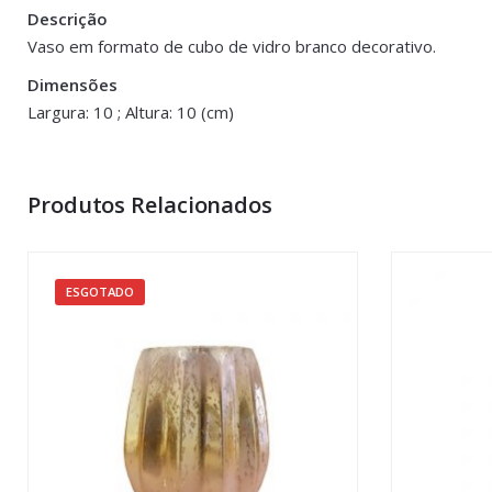
Descrição
Peso
0.300 kg
Vaso em formato de cubo de vidro branco decorativo.
Dimensões
Dimensões
10 × 10 cm
Largura: 10 ; Altura: 10 (cm)
Produtos Relacionados
ESGOTADO