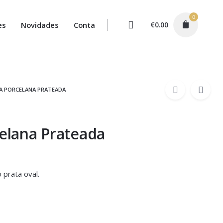
0
es
Novidades
Conta
€
0.00
RA PORCELANA PRATEADA
celana Prateada
o prata oval.