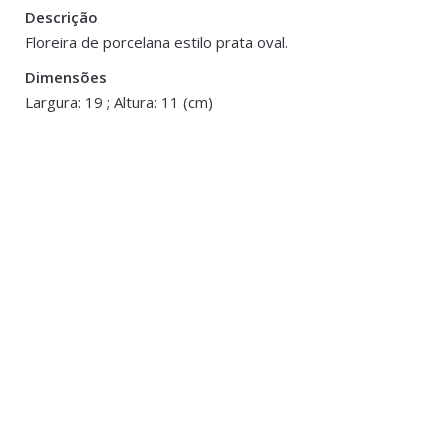
Descrição
Peso
0.800 kg
Floreira de porcelana estilo prata oval.
Dimensões
Dimensões
19 × 11 cm
Largura: 19 ; Altura: 11 (cm)