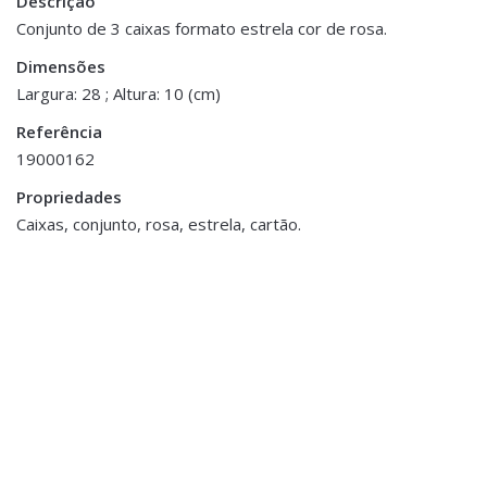
Descrição
Peso
0.300 kg
Conjunto de 3 caixas formato estrela cor de rosa.
Dimensões
Dimensões
28 × 10 cm
Largura: 28 ; Altura: 10 (cm)
Referência
19000162
Propriedades
ESGOTADO
ESGOTADO
Caixas, conjunto, rosa, estrela, cartão.
Decoração
,
Jarras,
Decoração
,
Vasos e Potes
Porta Velas e Velas
Pote Cerâmica
Tealight em Vidro
€39.00
Mercurizado
€7.00