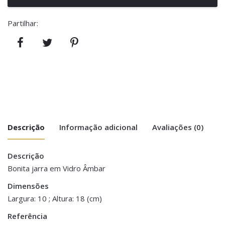
Partilhar:
Descrição
Informação adicional
Avaliações (0)
Descrição
There are no reviews yet.
Peso
1 kg
Bonita jarra em Vidro Âmbar
Be the first to review “Jarra em Vidro –
Dimensões
Dimensões
10 × 10 × 18 cm
Cor Âmbar”
Largura: 10 ; Altura: 18 (cm)
Referência
You must be <a href="https://www.homeart.pt/minha-