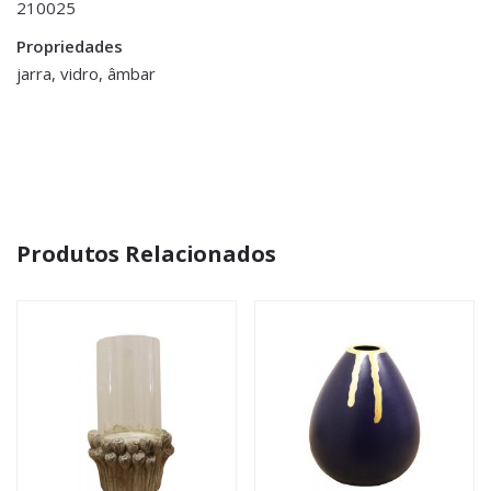
210025
conta/">logged in</a> to post a review.
Propriedades
jarra, vidro, âmbar
Produtos Relacionados