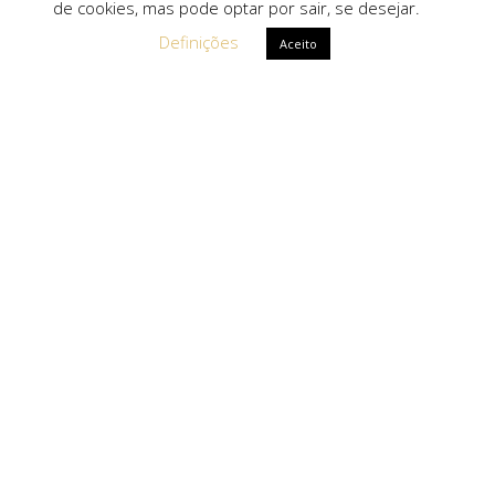
de cookies, mas pode optar por sair, se desejar.
Definições
Aceito
Ligações Rápidas
Sobre Nós
Serviços