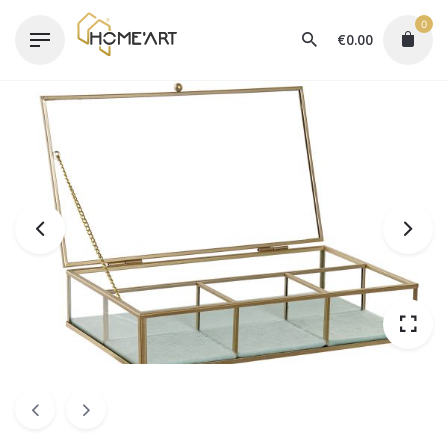
Skip
0
to
€
0.00
content