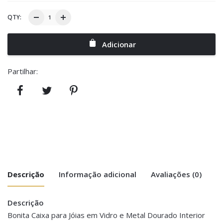
QTY:
Adicionar
Partilhar:
Descrição
Informação adicional
Avaliações (0)
Descrição
There are no reviews yet.
Peso
0.500 kg
Bonita Caixa para Jóias em Vidro e Metal Dourado Interior