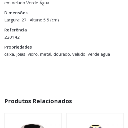
em Veludo Verde Água
Be the first to review “Caixa para Jóias
Dimensões
15 × 27 × 5.5 cm
com Divisões – Veludo Verde Água”
Dimensões
Largura: 27 ; Altura: 5.5 (cm)
You must be <a href="https://www.homeart.pt/minha-
Referência
conta/">logged in</a> to post a review.
220142
Propriedades
caixa, jóias, vidro, metal, dourado, veludo, verde água
Produtos Relacionados