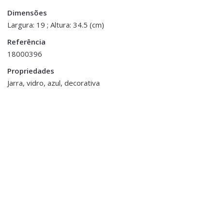
Dimensões
Dimensões
19 × 34.5 cm
Largura: 19 ; Altura: 34.5 (cm)
Referência
18000396
Propriedades
ESGOTADO
Jarra, vidro, azul, decorativa
Decoração
,
Jarras,
Decoração
,
Vasos e Potes
Porta Velas e Velas
Jarra em Vidro Rosa e
Vela Dourada c/ Led
Dourado
€10.00
€12.00