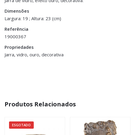
Jarra de vidro, efeito ouro, decorativa.
Dimensões
Dimensões
19 × 23 cm
Largura: 19 ; Altura: 23 (cm)
Referência
19000367
Propriedades
Jarra, vidro, ouro, decorativa
Produtos Relacionados
ESGOTADO