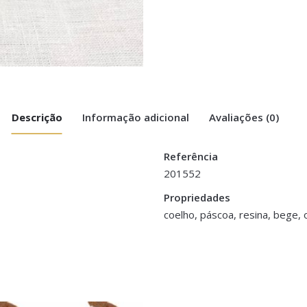
Descrição
Informação adicional
Avaliações (0)
Referência
201552
om Ovo”
Propriedades
cm
coelho, páscoa, resina, bege,
>logged in</a> to post a review.