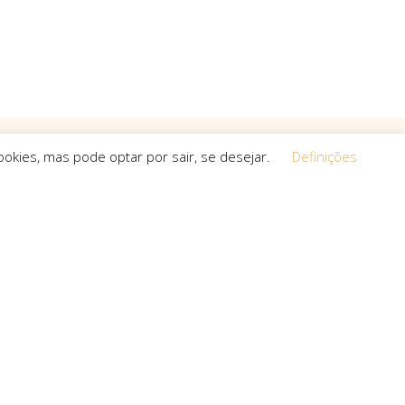
okies, mas pode optar por sair, se desejar.
Definições
Equipa
 a procura de
O espírito que esteve na base da
a, que não
concretização do sonho deste projeto é o
s cria.
que a equipa mantém em cada um dos
projetos que toma em mãos, seja de grande,
pequena ou média dimensão.
uro com: