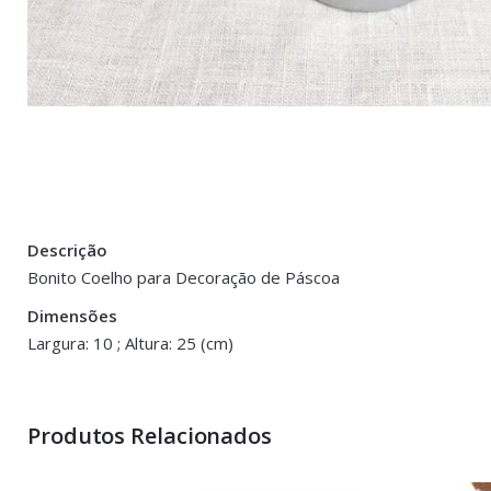
Descrição
There are no reviews yet.
Peso
0.500 kg
Bonito Coelho para Decoração de Páscoa
Be the first to review “Coelho Decorativo c
Dimensões
Dimensões
10 × 10 × 25 
Largura: 10 ; Altura: 25 (cm)
You must be <a href="https://www.homeart.pt/minha-conta/"
Produtos Relacionados