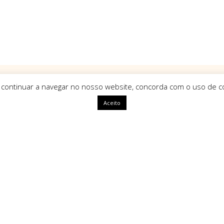
 continuar a navegar no nosso website, concorda com o uso de co
Aceito
ápidas
HomeArt
O que nos define como marca é
uma identidade única, com alm
segue tendências mas sim que a
ivacidade
amento
Tipos de Pagamento Seg