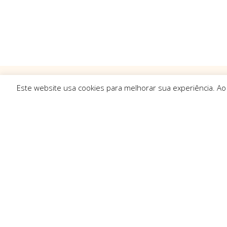
Este website usa cookies para melhorar sua experiência. Ao
Ligações R
Sobre Nós
Serviços
Politica de Pr
Solicitar Orç