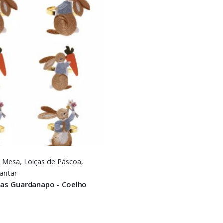
e Mesa
,
Loiças de Páscoa
,
Jantar
las Guardanapo - Coelho