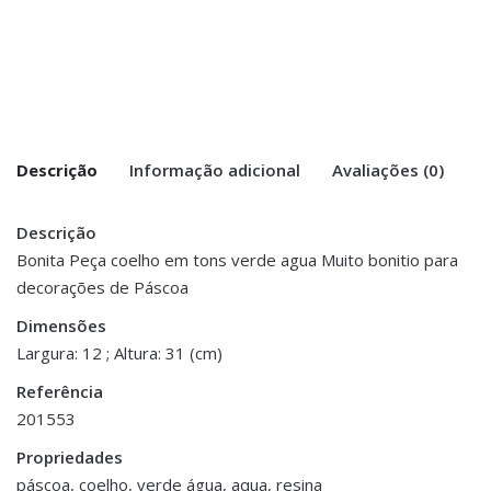
Descrição
Informação adicional
Avaliações (0)
Descrição
There are no reviews yet.
Peso
0.500 kg
Bonita Peça coelho em tons verde agua Muito bonitio para
decorações de Páscoa
Be the first to review “Coelho Páscoa
Dimensões
9 × 12 × 31 cm
Riscas Verde Água”
Dimensões
Largura: 12 ; Altura: 31 (cm)
You must be <a href="https://www.homeart.pt/minha-
Referência
conta/">logged in</a> to post a review.
201553
ESGOTADO
Propriedades
páscoa, coelho, verde água, aqua, resina