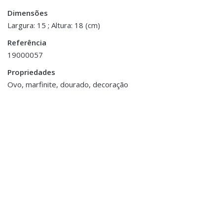
Dimensões
Dimensões
15 × 18 cm
Largura: 15 ; Altura: 18 (cm)
Referência
19000057
Propriedades
ESGOTADO
Ovo, marfinite, dourado, decoração
Decoração
,
Jarras,
Decoração
,
Jarras,
Vasos e Potes
Vasos e Potes
Jarra em Vidro Rosa e
Jarra Cerâmica
Dourado
€29.00
€12.00