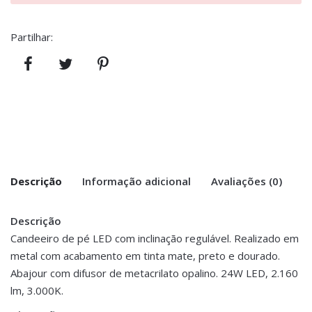
Partilhar:
Descrição
Informação adicional
Avaliações (0)
Descrição
There are no reviews yet.
Peso
9.2 kg
Candeeiro de pé LED com inclinação regulável. Realizado em
metal com acabamento em tinta mate, preto e dourado.
Be the first to review “Candeeiro de Pé
Dimensões
40 × 40 × 160 cm
Abajour com difusor de metacrilato opalino. 24W LED, 2.160
Led com Inclinação Regulável –
lm, 3.000K.
Preto/Dourado”