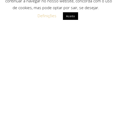
continuar a navegar no nosso website, concorda com o uso
de cookies, mas pode optar por sair, se desejar.
Definições
Aceito
Ligações Rápidas
Sobre Nós
Serviços
Politica de Privacidade