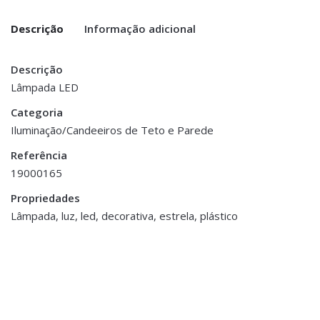
Descrição
Informação adicional
Descrição
Dimensões
35 × 35 cm
Lâmpada LED
Categoria
Cor
Branco, Castanho
Iluminação/Candeeiros de Teto e Parede
Referência
19000165
Propriedades
Lâmpada, luz, led, decorativa, estrela, plástico
Iluminação
,
Candeeiros de Teto e
Suspensões
Candeeiro formato Nuvem
€24.00