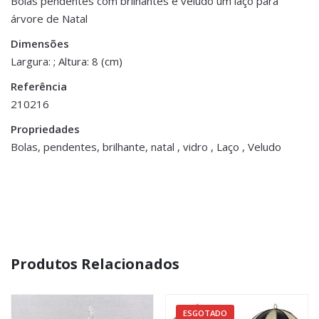
Bolas pendentes com brilhantes e veludo um laço para
árvore de Natal
Dimensões
8 cm
Dimensões
Largura: ; Altura: 8 (cm)
Referência
210216
Propriedades
Bolas, pendentes, brilhante, natal , vidro , Laço , Veludo
Produtos Relacionados
ESGOTADO