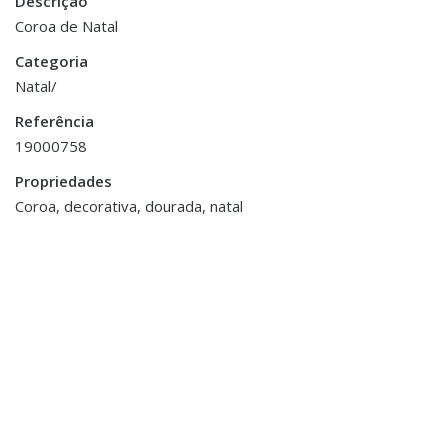
Descrição
Dimensões
31 × 31 cm
Coroa de Natal
Categoria
Cor
Dourado
Natal/
Referência
19000758
Propriedades
Coroa, decorativa, dourada, natal
Natal
Rena de Acrílico Decorativa
€17.00
Acessórios de Mesa
,
Decorações Diversas de
Páscoa
,
Natal
,
Páscoa
,
Sala Jantar
,