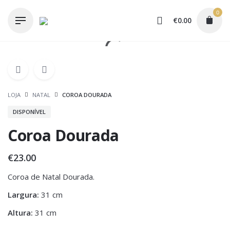
Skip
0
to
€
0.00
content
LOJA
NATAL
COROA DOURADA
DISPONÍVEL
Coroa Dourada
€
23.00
Coroa de Natal Dourada.
Largura:
31 cm
Altura:
31 cm