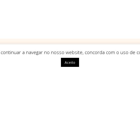
 continuar a navegar no nosso website, concorda com o uso de co
Aceito
ápidas
HomeArt
O que nos define como marca é
uma identidade única, com alm
segue tendências mas sim que a
ivacidade
amento
Tipos de Pagamento Seg