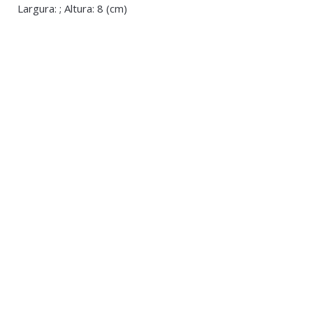
Largura: ; Altura: 8 (cm)
Natal
Almofadas De
Boneco de Neve Decorativo
Têxteis de Na
€8.00
Almofada Na
€20.00