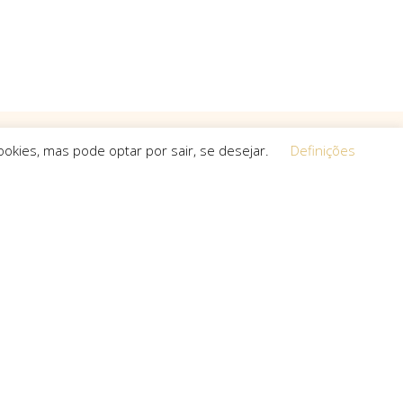
okies, mas pode optar por sair, se desejar.
Definições
Equipa
 a procura de
O espírito que esteve na base da
a, que não
concretização do sonho deste projeto é o
s cria.
que a equipa mantém em cada um dos
projetos que toma em mãos, seja de grande,
pequena ou média dimensão.
uro com: