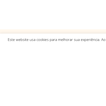
Este website usa cookies para melhorar sua experiência. Ao
Ligações R
Sobre Nós
Serviços
Politica de Pr
Solicitar Orç