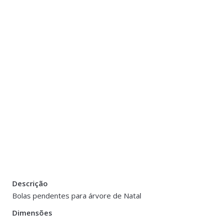
Descrição
Peso
0.100 kg
Bolas pendentes para árvore de Natal
Dimensões
Dimensões
8 cm