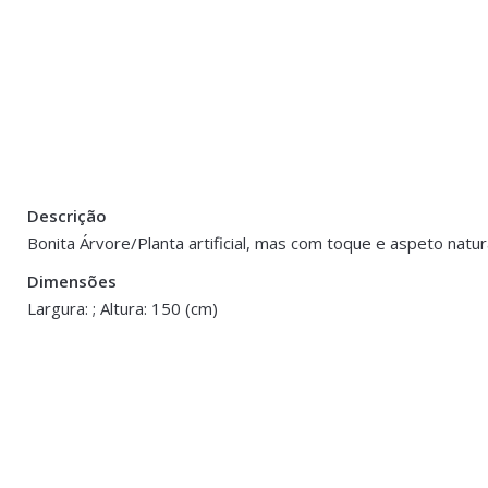
Descrição
There are no reviews yet.
Peso
5 kg
Bonita Árvore/Planta artificial, mas com toque e aspeto natur
Be the first to review “Árvore Oliveira 3 Tro
Dimensões
Dimensões
150 cm
Largura: ; Altura: 150 (cm)
You must be <a href="https://www.homeart.pt/minha-conta/"