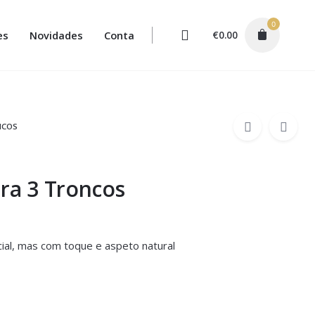
0
es
Novidades
Conta
€
0.00
NCOS
ira 3 Troncos
icial, mas com toque e aspeto natural