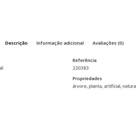
Descrição
Informação adicional
Avaliações (0)
Referência
al
220383
ncos”
Propriedades
árvore, planta, artificial, natura
>logged in</a> to post a review.