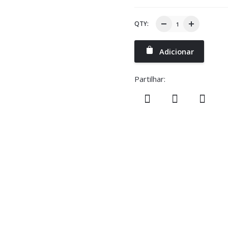
QTY:
Adicionar
Partilhar: