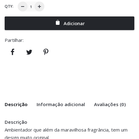
QTY:
Adicionar
Partilhar:
Descrição
Informação adicional
Avaliações (0)
Descrição
There are no reviews yet.
Peso
0.140 kg
Ambientador que além da maravilhosa fragrância, tem um
design muito original.