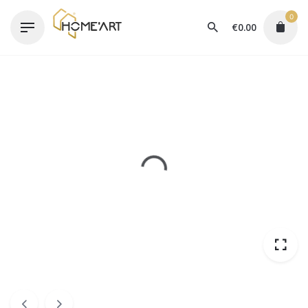
Skip
0
to
€
0.00
content