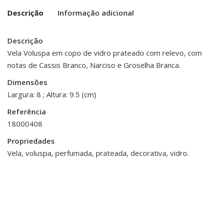
Descrição
Informação adicional
Descrição
Peso
0.200 kg
Vela Voluspa em copo de vidro prateado com relevo, com
notas de Cassis Branco, Narciso e Groselha Branca.
Dimensões
8 × 9.5 cm
Dimensões
Largura: 8 ; Altura: 9.5 (cm)
Referência
18000408
ESGOTADO
Propriedades
Vela, voluspa, perfumada, prateada, decorativa, vidro.
Fragrâncias
,
Velas
Vela Perfumada White
Fragrâncias
,
Currants & Alpine Lace
Difusores Elétricos
,
Voluspa
Óleos Concentrados
€19.00
Óleo Concentrado Linho e