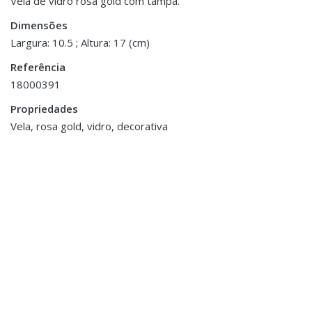
Vela de vidro rosa gold com tampa.
Dimensões
Dimensões
10.5 × 17 cm
Largura: 10.5 ; Altura: 17 (cm)
Referência
18000391
Propriedades
ESGOTADO
Vela, rosa gold, vidro, decorativa
Fragrâncias
,
Velas
Fragrâncias
,
Velas
Vela em Campânula de
Vela Vidro c/ Tampa
Vidro
€21.00
€14.00