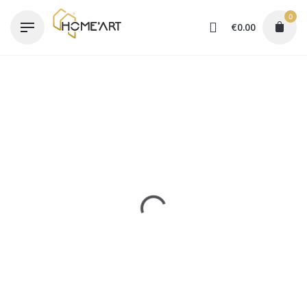
Skip
0
to
€
0.00
content