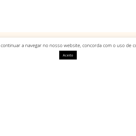
 continuar a navegar no nosso website, concorda com o uso de co
Aceito
ápidas
HomeArt
O que nos define como marca é
uma identidade única, com alm
segue tendências mas sim que a
ivacidade
amento
Tipos de Pagamento Seg