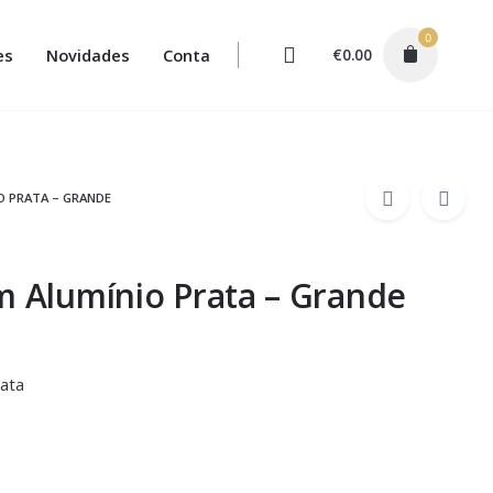
0
es
Novidades
Conta
€
0.00
O PRATA – GRANDE
m Alumínio Prata – Grande
rata