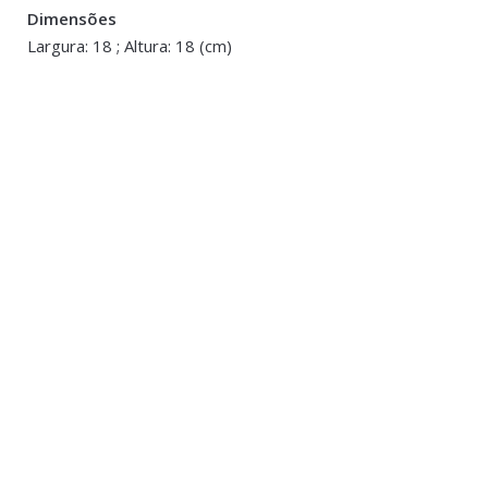
Dimensões
You must be <a href="https://www.homeart.pt/minha-conta/"
Largura: 18 ; Altura: 18 (cm)
ESGOTAD
Decoração
,
Ja
Jarra em Vid
€12.00
Decoração
,
Porta Velas e Velas
Vela Dourada c/ Led
€10.00