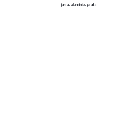
jarra, alumínio, prata
>logged in</a> to post a review.
O
rras,
Vasos e Potes
ro Rosa e Dourado