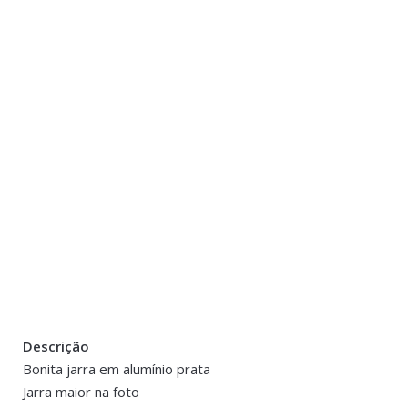
Descrição
There are no reviews yet.
Peso
0.800 kg
Bonita jarra em alumínio prata
Jarra maior na foto
Be the first to review “Vaso/jarra em Alumí
Dimensões
18 × 18 cm