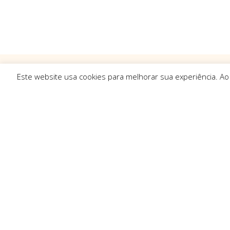
Este website usa cookies para melhorar sua experiência. Ao
Ligações R
Sobre Nós
Serviços
Politica de Pr
Solicitar Orç
Contactos