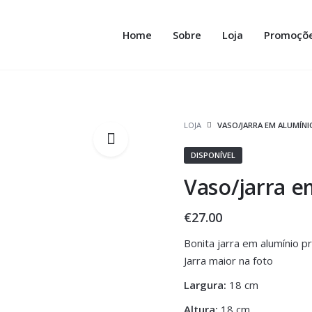
Home
Sobre
Loja
Promoçõ
LOJA
VASO/JARRA EM ALUMÍNI
DISPONÍVEL
Vaso/jarra e
€
27.00
Bonita jarra em alumínio p
Jarra maior na foto
Largura:
18 cm
Altura:
18 cm