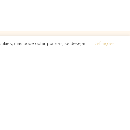
okies, mas pode optar por sair, se desejar.
Definições
Equipa
 a procura de
O espírito que esteve na base da
a, que não
concretização do sonho deste projeto é o
s cria.
que a equipa mantém em cada um dos
projetos que toma em mãos, seja de grande,
pequena ou média dimensão.
uro com: