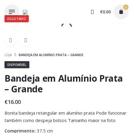
Skip
0
to
€
0.00
content
ESGOTADO
LOJA
BANDEJA EM ALUMÍNIO PRATA – GRANDE
DISPONÍVEL
Bandeja em Alumínio Prata
– Grande
€
16.00
Bonita bandeja retangular em alumínio prata Pode funcionar
também como despeja bolsos Tamanho maior na foto
Comprimento:
37.5 cm