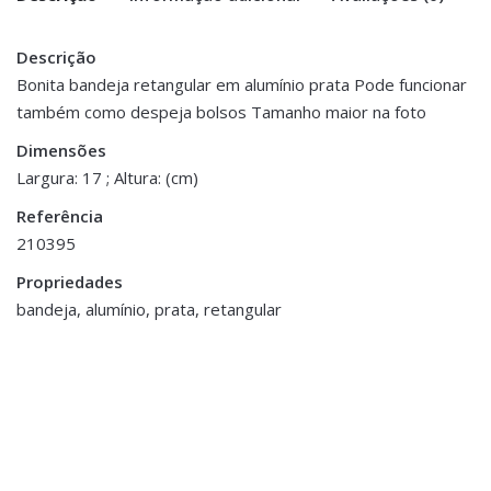
Descrição
There are no reviews yet.
Peso
0.900 kg
Bonita bandeja retangular em alumínio prata Pode funcionar
também como despeja bolsos Tamanho maior na foto
Be the first to review “Bandeja em
Dimensões
37.5 × 17 cm
Alumínio Prata – Grande”
Dimensões
Largura: 17 ; Altura: (cm)
You must be <a href="https://www.homeart.pt/minha-
Referência
conta/">logged in</a> to post a review.
210395
Propriedades
bandeja, alumínio, prata, retangular
Decoração
,
Decoração
,
Porta Velas e Velas
Porta Velas e Velas
Porta Velas Cerâmica e
Tealight em Vidro
Vidro
Mercurizado
€10.50
€7.00