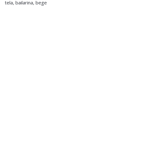
tela, bailarina, bege
Decoração
,
Jarras,
Decoração
,
Jarras,
Vasos e Potes
Vasos e Potes
Jarra Cimento Gold
Jarra em Vidro
€65.00
€30.00