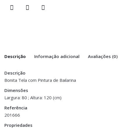
Descrição
Informação adicional
Avaliações (0)
Descrição
There are no reviews yet.
Peso
3 kg
Bonita Tela com Pintura de Bailarina
Be the first to review “Tela Bailarina –
Dimensões
Dimensões
3 × 80 × 120 cm
Vista de Frente”
Largura: 80 ; Altura: 120 (cm)
Referência
You must be <a href="https://www.homeart.pt/minha-
201666
conta/">logged in</a> to post a review.
Propriedades
ESGOTADO