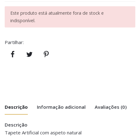
Este produto está atualmente fora de stock e
indisponível.
Partilhar:
Descrição
Informação adicional
Avaliações (0)
Descrição
There are no reviews yet.
Peso
0.500 kg
Tapete Artificial com aspeto natural