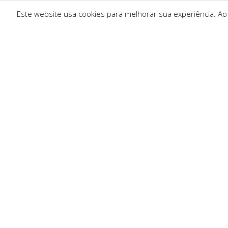
Este website usa cookies para melhorar sua experiência. Ao
Ligações R
Sobre Nós
Serviços
Politica de Pr
Solicitar Orç
Contactos
Resolução de 
Trocas e Dev
Condições Ge