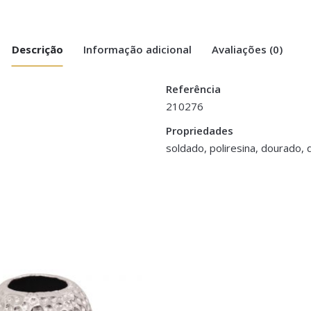
Descrição
Informação adicional
Avaliações (0)
Referência
210276
es Poliresina – Dourado”
Propriedades
m
soldado, poliresina, dourado,
>logged in</a> to post a review.