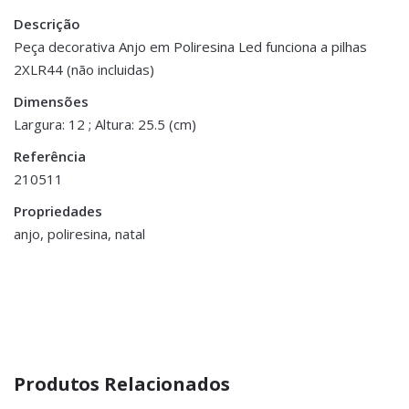
Descrição
There are no reviews yet.
Peso
1 kg
Peça decorativa Anjo em Poliresina Led funciona a pilhas
2XLR44 (não incluidas)
Be the first to review “Anjo – Sagrada
Dimensões
11 × 12 × 25.5 cm
Família com LED”
Dimensões
Largura: 12 ; Altura: 25.5 (cm)
You must be <a href="https://www.homeart.pt/minha-
Referência
conta/">logged in</a> to post a review.
210511
Propriedades
anjo, poliresina, natal
Produtos Relacionados