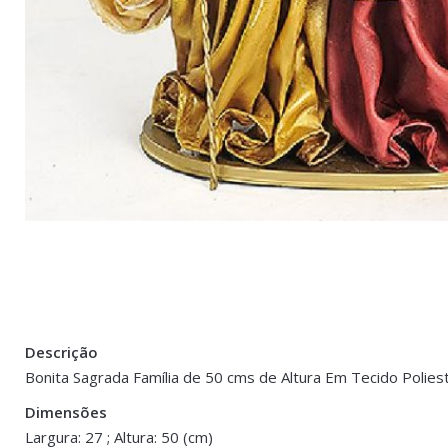
Descrição
There are no reviews yet.
Peso
1.5 kg
Bonita Sagrada Família de 50 cms de Altura Em Tecido Polies
Be the first to review “Sagrada Família 50 
Dimensões
Dimensões
27 × 27 × 50 
Largura: 27 ; Altura: 50 (cm)