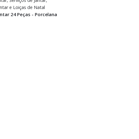
ntar
,
Serviços de Jantar
,
antar e Loiças de Natal
antar 24 Peças - Porcelana