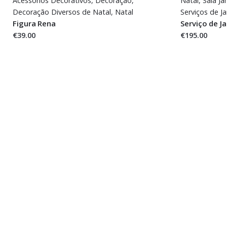
Acessórios Decorativos
,
Decoração
,
Natal
,
Sala Ja
Decoração Diversos de Natal
,
Natal
Serviços de J
Figura Rena
Serviço de J
€39.00
€195.00