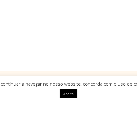
 continuar a navegar no nosso website, concorda com o uso de co
Aceito
ápidas
HomeArt
O que nos define como marca é
uma identidade única, com alm