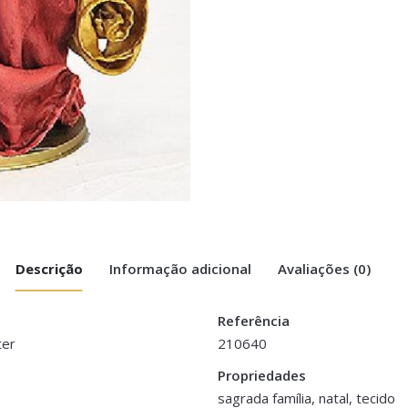
Descrição
Informação adicional
Avaliações (0)
Referência
ter
210640
Cms em Tecido”
Propriedades
cm
sagrada família, natal, tecido