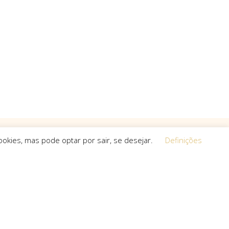
okies, mas pode optar por sair, se desejar.
Definições
Equipa
 a procura de
O espírito que esteve na base da
a, que não
concretização do sonho deste projeto é o