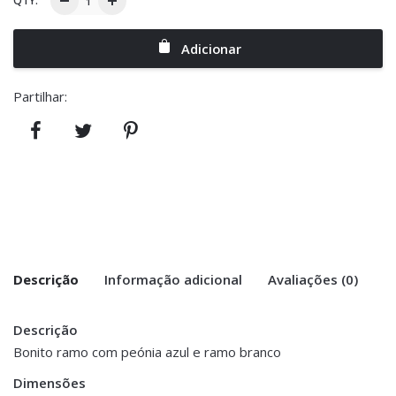
QTY:
Adicionar
Partilhar:
Descrição
Informação adicional
Avaliações (0)
Descrição
There are no reviews yet.
Peso
0.200 kg
Bonito ramo com peónia azul e ramo branco
Be the first to review “Ramo Peónia Azul
Dimensões
Dimensões
14 × 32 cm