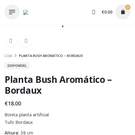
Skip
0
to
€
0.00
content
LOJA
PLANTA BUSH AROMÁTICO – BORDAUX
DISPONÍVEL
Planta Bush Aromático –
Bordaux
€
18.00
Bonita planta artificial
Tufo Bordaux
Altura:
38 cm