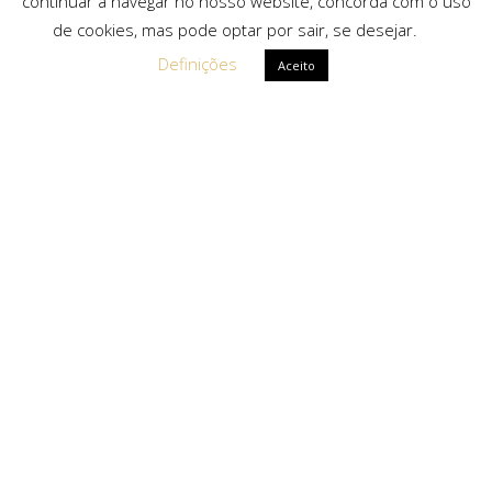
continuar a navegar no nosso website, concorda com o uso
de cookies, mas pode optar por sair, se desejar.
Definições
Aceito
Ligações Rápidas
Sobre Nós
Serviços
Politica de Privacidade
Solicitar Orçamento