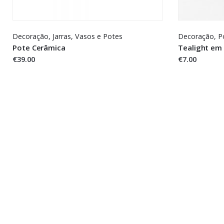
Decoração
,
Jarras,
Vasos e Potes
Decoração
,
P
Pote Cerâmica
Tealight em
€39.00
€7.00