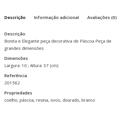
Descrição
Informação adicional
Avaliações (0)
Descrição
There are no reviews yet.
Peso
1 kg
Bonita e Elegante peça decorativa de Páscoa Peça de
grandes dimensões
Be the first to review “Peça Decorativa
Dimensões
11 × 10 × 37 cm
Coelho com Cesto de Ovos”
Dimensões
Largura: 10 ; Altura: 37 (cm)
You must be <a href="https://www.homeart.pt/minha-
Referência
conta/">logged in</a> to post a review.
201562
ESGOTADO
Propriedades
coelho, páscoa, resina, ovos, dourado, branco
Decorações Diversas de
Páscoa
,
Páscoa
Coelho Decorativo