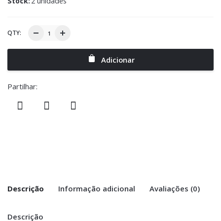
Stock:
2 unidades
QTY:
Adicionar
Partilhar:
Descrição
Informação adicional
Avaliações (0)
Descrição
There are no reviews yet.