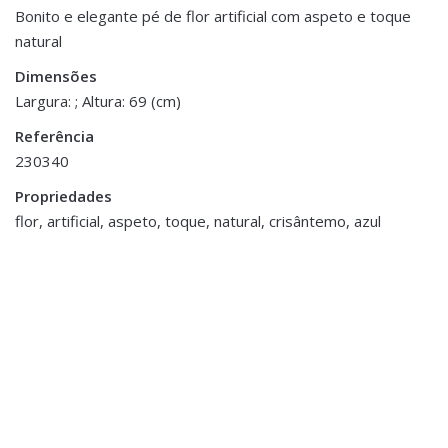
Peso
0.200 kg
Bonito e elegante pé de flor artificial com aspeto e toque
natural
Be the first to review “Pé de Flor –
Dimensões
69 cm
Crisântemo Azul”
Dimensões
Largura: ; Altura: 69 (cm)
You must be <a href="https://www.homeart.pt/minha-
Referência
conta/">logged in</a> to post a review.
230340
ESGOTADO
Propriedades
flor, artificial, aspeto, toque, natural, crisântemo, azul
Decoração
,
Molduras e Porta Fotos
Moldura Resina e Metal
€14.00
Decoração
,
Flores e Plantas
Pé de Orquídea
€19.40