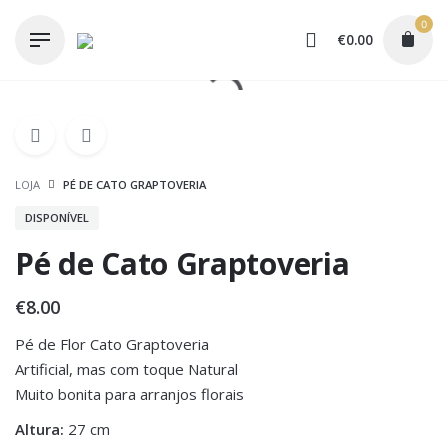
Skip
0
to
€
0.00
content
LOJA
PÉ DE CATO GRAPTOVERIA
DISPONÍVEL
Pé de Cato Graptoveria
€
8.00
Pé de Flor Cato Graptoveria
Artificial, mas com toque Natural
Muito bonita para arranjos florais
Altura:
27 cm