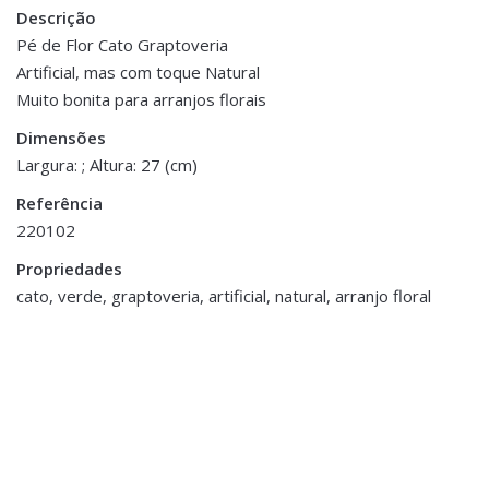
Descrição
There are no reviews yet.
Peso
0.200 kg
Pé de Flor Cato Graptoveria
Artificial, mas com toque Natural
Be the first to review “Pé de Cato
Dimensões
27 cm
Muito bonita para arranjos florais
Graptoveria”
Dimensões
You must be <a href="https://www.homeart.pt/minha-
Largura: ; Altura: 27 (cm)
conta/">logged in</a> to post a review.
Referência
220102
Propriedades
cato, verde, graptoveria, artificial, natural, arranjo floral
Decoração
,
Flores e Plantas
Decoração
,
Flores e Plantas
Hortência Azul
Planta Bananeira Lux - 2
€9.00
Troncos
€360.00