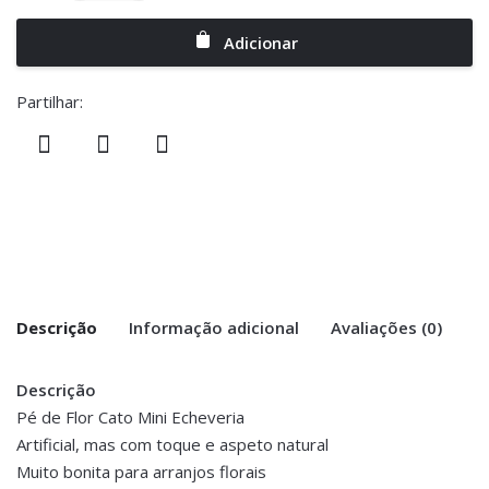
Adicionar
Partilhar:
Descrição
Informação adicional
Avaliações (0)
Descrição
There are no reviews yet.
Peso
0.200 kg
Pé de Flor Cato Mini Echeveria
Artificial, mas com toque e aspeto natural
Be the first to review “Pé de Cato
Dimensões
27 cm
Muito bonita para arranjos florais
Echeveria”