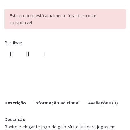
Este produto está atualmente fora de stock e
indisponível.
Partilhar:
Descrição
Informação adicional
Avaliações (0)
Descrição
There are no reviews yet.
Peso
1 kg
Bonito e elegante jogo do galo Muito útil para jogos em