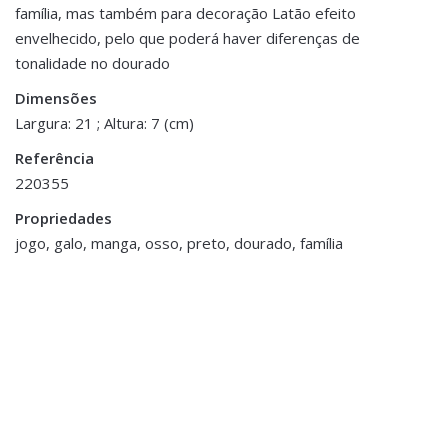
família, mas também para decoração Latão efeito
Be the first to review “Jogo do Galo Osso
Dimensões
21 × 21 × 7 cm
envelhecido, pelo que poderá haver diferenças de
e Manga – Preto”
tonalidade no dourado
You must be <a href="https://www.homeart.pt/minha-
Dimensões
conta/">logged in</a> to post a review.
Largura: 21 ; Altura: 7 (cm)
ESGOTADO
Referência
220355
Propriedades
jogo, galo, manga, osso, preto, dourado, família
Decoração
,
Decoração
,
Porta Velas e Velas
Porta Velas e Velas
Tealight em Vidro
Tealight em Vidro
Mercurizado
Mercurizado
€7.00
€7.00