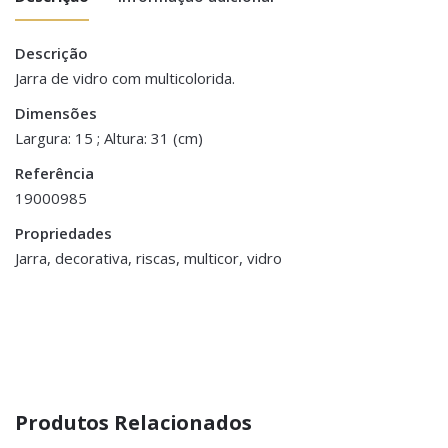
Descrição
Peso
0.500 kg
Jarra de vidro com multicolorida.
Dimensões
Dimensões
15 × 31 cm
Largura: 15 ; Altura: 31 (cm)
Referência
19000985
Propriedades
Jarra, decorativa, riscas, multicor, vidro
Produtos Relacionados