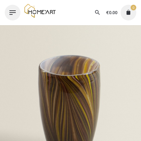
Skip
0
to
€
0.00
content