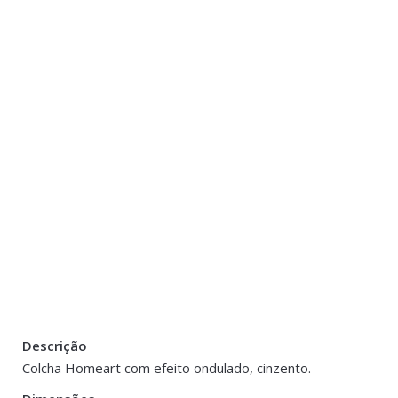
Descrição
Peso
0.500 kg
Colcha Homeart com efeito ondulado, cinzento.