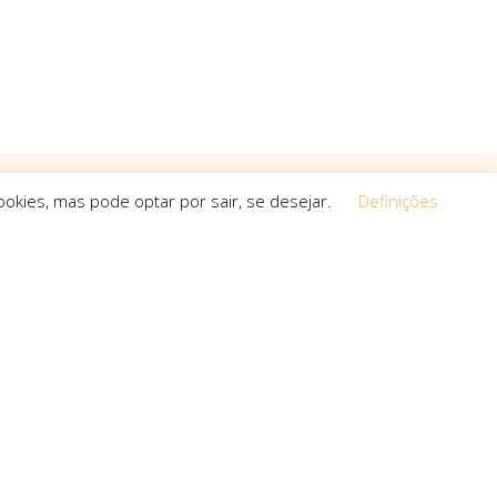
okies, mas pode optar por sair, se desejar.
Definições
Equipa
 a procura de
O espírito que esteve na base da
a, que não
concretização do sonho deste projeto é o
s cria.
que a equipa mantém em cada um dos
projetos que toma em mãos, seja de grande,
pequena ou média dimensão.