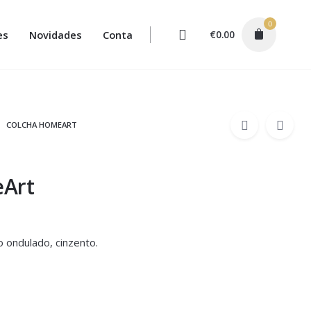
0
es
Novidades
Conta
€
0.00
COLCHA HOMEART
Art
 ondulado, cinzento.