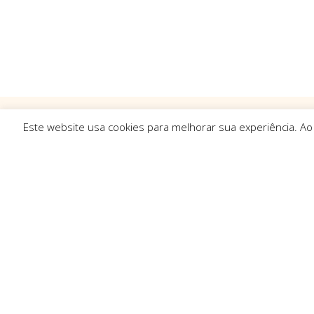
Este website usa cookies para melhorar sua experiência. Ao
Ligações R
Sobre Nós
Serviços
Politica de Pr
Solicitar Orç