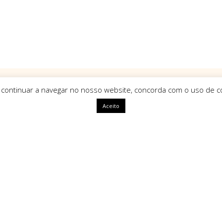
 continuar a navegar no nosso website, concorda com o uso de co
Aceito
ápidas
HomeArt
O que nos define como marca é
uma identidade única, com alm
segue tendências mas sim que a
ivacidade
amento