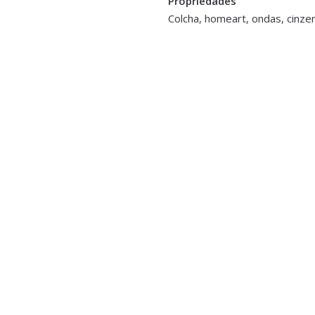
Propriedades
Colcha, homeart, ondas, cinze
O
to
90 - Bege