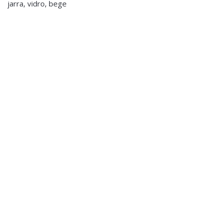
jarra, vidro, bege
Decoração
,
Porta Velas e Velas
Tealight em Vidro
Mercurizado
Decoração
,
Flores e Plantas
,
€7.00
Jarras,
Vasos e Potes
Vaso+Arranjo
Personalizado (Ref.001)
€30.00