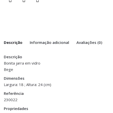
Descrição
Informação adicional
Avaliações (0)
Descrição
There are no reviews yet.
Peso
1 kg
Bonita jarra em vidro
Bege
Be the first to review “Jarra Grande –
Dimensões
18 × 24 cm
Vidro”
Dimensões
Largura: 18 ; Altura: 24 (cm)
You must be <a href="https://www.homeart.pt/minha-
Referência
conta/">logged in</a> to post a review.
230022
ESGOTADO
ESGOTADO
Propriedades