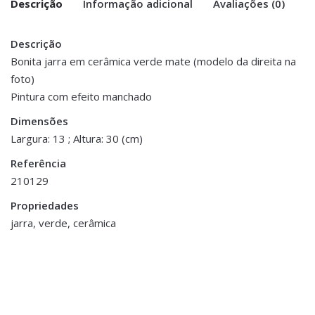
Descrição
Informação adicional
Avaliações (0)
Descrição
There are no reviews yet.
Peso
0.900 kg
Bonita jarra em cerâmica verde mate (modelo da direita na
foto)
Be the first to review “Jarra Cerâmica
Dimensões
13 × 30 cm
Pintura com efeito manchado
Verde Mate – Mod. Direita”
Dimensões
You must be <a href="https://www.homeart.pt/minha-
Largura: 13 ; Altura: 30 (cm)
conta/">logged in</a> to post a review.
Referência
ESGOTADO
210129
Propriedades
jarra, verde, cerâmica
Decoração
,
Porta Velas e Velas
Tealight em Vidro
Mercurizado
€7.00
Decoração
,