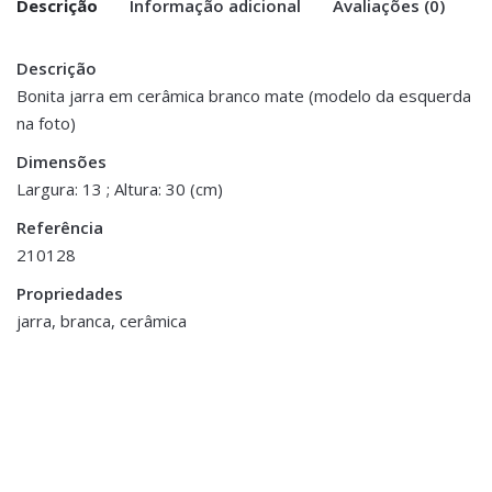
Descrição
Informação adicional
Avaliações (0)
Descrição
There are no reviews yet.
Peso
0.900 kg
Bonita jarra em cerâmica branco mate (modelo da esquerda
na foto)
Be the first to review “Jarra Cerâmica
Dimensões
13 × 30 cm
Branco Mate – Mod. Direita”
Dimensões
Largura: 13 ; Altura: 30 (cm)
You must be <a href="https://www.homeart.pt/minha-
Referência
conta/">logged in</a> to post a review.
210128
ESGOTADO
ESGOTADO
Propriedades
jarra, branca, cerâmica
Decoração
,
Jarras,
Banho
,
Cestos e Caixas
,