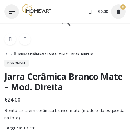
Skip
0
to
€
0.00
content
LOJA
JARRA CERÂMICA BRANCO MATE – MOD. DIREITA
DISPONÍVEL
Jarra Cerâmica Branco Mate
– Mod. Direita
€
24.00
Bonita jarra em cerâmica branco mate (modelo da esquerda
na foto)
Largura:
13 cm