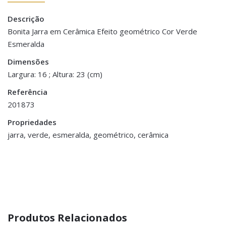
Descrição
There are no reviews yet.
Peso
1 kg
Bonita Jarra em Cerâmica Efeito geométrico Cor Verde
Esmeralda
Be the first to review “Jarra Cerâmica
Dimensões
16 × 23 cm
Geométrico – Verde Esmeralda”
Dimensões
Largura: 16 ; Altura: 23 (cm)
You must be <a href="https://www.homeart.pt/minha-
Referência
conta/">logged in</a> to post a review.
201873
Propriedades
jarra, verde, esmeralda, geométrico, cerâmica
Produtos Relacionados