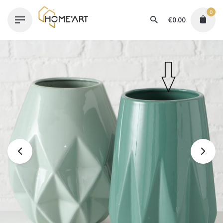
Skip
0
to
€
0.00
content