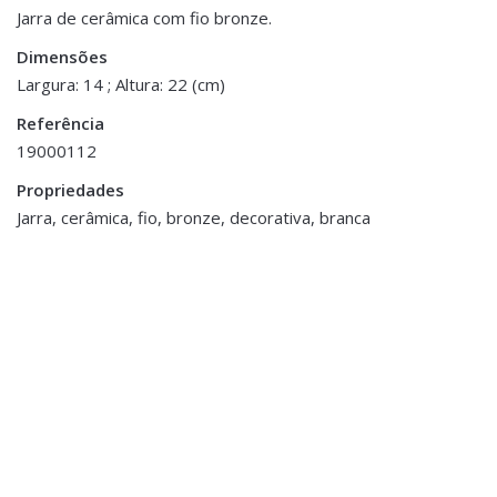
Peso
0.500 kg
Jarra de cerâmica com fio bronze.
Dimensões
Dimensões
14 × 22 cm
Largura: 14 ; Altura: 22 (cm)
Referência
19000112
Propriedades
ESGOTADO
Jarra, cerâmica, fio, bronze, decorativa, branca
Decoração
,
Porta Velas e Velas
Decoração
,
Flores e Plantas
Tealight em Vidro
Pé de Orquídea
Mercurizado
€19.40
€7.00