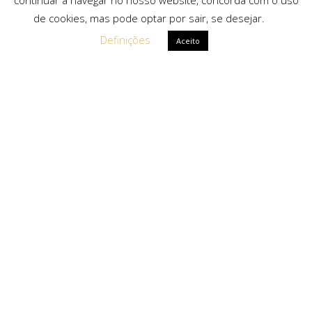
de cookies, mas pode optar por sair, se desejar.
Definições
Aceito
Ligações Rápidas
Sobre Nós
Serviços
Politica de Privacidade