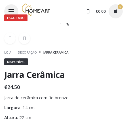
Skip
0
to
€
0.00
content
ESGOTADO
LOJA
DECORAÇÃO
JARRA CERÂMICA
DISPONÍVEL
Jarra Cerâmica
€
24.50
Jarra de cerâmica com fio bronze.
Largura:
14 cm
Altura:
22 cm