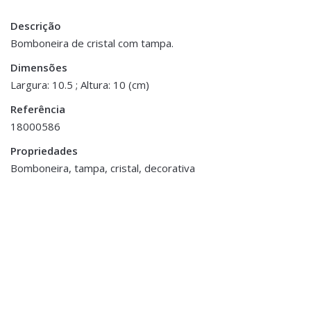
Descrição
Peso
0.200 kg
Bomboneira de cristal com tampa.
Dimensões
Dimensões
10.5 × 10 cm
Largura: 10.5 ; Altura: 10 (cm)
Referência
18000586
Propriedades
Bomboneira, tampa, cristal, decorativa
Sala Jantar
,
Acessórios de Mesa
Garrafa de Vidro com
Acessórios de Mesa
,
Natal
,
Tampa
Sala Jantar
,
€98.90
Serviços de Jantar e Loiças de
Natal